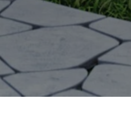
{#} Sq Ft
{#} Year Built