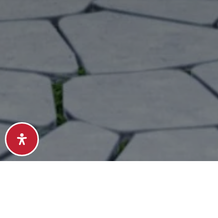
{#} Bedrooms
{#} Bathrooms