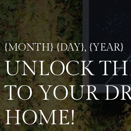
{MONTH} {DAY}, {YEAR}
UNLOCK TH
TO YOUR D
HOME!